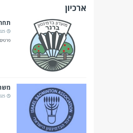
ארכיון
תחרו
025
פרטים 
משחק
025