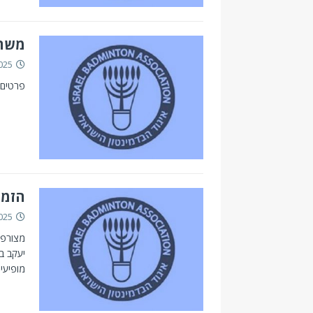
משחק
025
פרטים 
הזמנה לסבב
025
מצורפת
מופיעים ו