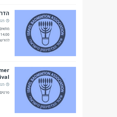
הדרכת 
025
להירשם 
mmer
ival
025
פרטים 