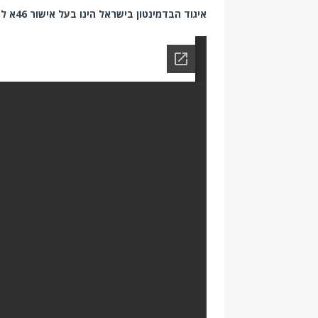
איגוד הבדמינטון בישראל הינו בעל אישור 46א למס הכנסה המכיר בקבלת זיכוי על תרומות