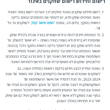
רישום וחידוש רישום שחקנים באיגוד
רישום וחידוש שחקנים באיגוד מתקיים דרך מערכת רישום באתר האיגוד.
כאשר מוסיפים שחקן חדש, יש להוסיף את המסמכים הבאים: בדיקה
רפואית בתוקף, צילום ת.ז., וטופס
"
טופס אישור קטין
"
לשחקנים עד גיל
18 .
כל הטפסים חייבים להיות ברורים ושמורים בצורה אנכית בלבד!!! שחקן
שמסמכיו לא ברורים ולא נשמרו בצורה נאותה – לא יאושר למשחק. על
מנת לחדש שחקן קיים יש להוסיף בדיקה רפואית בתוקף בלבד (בהנחה
ששאר הטפסים הנדרשים כבר קיימים במערכת). האיגוד מתחייב לאשר
השתתפות שחקנים בתחרויות האיגוד תוך 3 ימים מרגע קבלת המסמכים
הרלוונטיים. שחקנים לא מאושרים לא יוכלו להירשם לתחרויות האיגוד.
האיגוד ממליץ לבצע חידוש בדיקות רפואיות בתחילת העונה, גם
לשחקנים שיצטרפו או חידשו את בדיקותיהם בשלב יותר מאוחר של עונת
2023-2024, על מנת להסדיר את אישור ההשתתפות של
השחקן\שחקנית לעונה שלמה, להקל על מעקב השחקנים גם מצידו של
האיגוד וגם מצידו של המועדון ולמנוע טעויות בדיווח למינהל הספורט
בסוף עונה (שחקן ללא אישור רפואי לא נחשב לשחקן פעיל גם אם שיחק
יותר מ 4 תחרויות במהלך העונה).