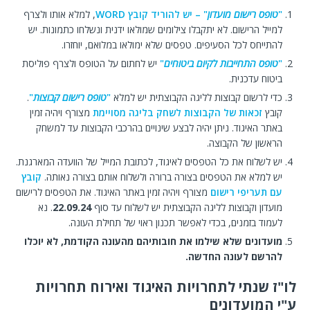
"
טופס רישום מועדון
" – יש להוריד קובץ WORD
, למלא אותו ולצרף
למייל הרישום. לא יתקבלו צילומים שמולאו ידנית ונשלחו כתמונות. יש
להתייחס לכל הסעיפים. טפסים שלא ימולאו במלואם, יוחזרו.
"
טופס התחייבות לקיום ביטוחים
"
יש לחתום על הטופס ולצרף פוליסת
ביטוח עדכנית.
כדי לרשום קבוצות לליגה הקבוצתית יש למלא
"
טופס רישום קבוצות
"
.
קובץ
זכאות של הקבוצות לשחק בליגה מסויימת
מצורף ויהיה זמין
באתר האיגוד. ניתן יהיה לבצע שינויים בהרכבי הקבוצות עד למשחק
הראשון של הקבוצה.
יש לשלוח את כל הטפסים לאיגוד, לכתובת המייל של הוועדה המארגנת.
יש למלא את הטפסים בצורה ברורה ולשלוח אותם בצורה נאותה.
קובץ
עם תעריפי רישום
מצורף ויהיה זמין באתר האיגוד. את הטפסים לרישום
מועדון וקבוצות לליגה הקבוצתית יש לשלוח עד סוף
22.09.24
. נא
לעמוד בזמנים, בכדי לאפשר תכנון ראוי של תחילת העונה.
מועדונים שלא שילמו את חובותיהם מהעונה הקודמת, לא יוכלו
להרשם לעונה החדשה.
לו"ז שנתי לתחרויות האיגוד ואירוח תחרויות
ע"י המועדונים