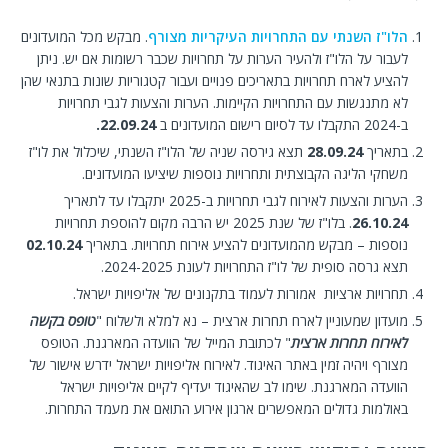
הלו"ז השנתי עם התחרויות העיקריות מצורף
. מבקש מכל המועדונים
לעבור על הלו"ז ולהעיר הערות על תחרויות שכבר רשומות אם יש. ניתן
להציע לארח תחרויות בתאריכים פנויים ועבור קטגוריות שונות בתנאי שהן
לא מתנגשות עם התחרויות הקיימות. הערות והצעות לגבי תחרויות
ב-2024 התקבלו עד לסיום רישום המועדונים ב
22.09.24.
בתאריך
28.09.24
תצא גירסה שניה של הלו"ז השנתי, שיכלול את לו"ז
משחקי הליגה הקבוצתית ותחרויות נוספות שיציעו המועדונים.
הערות והצעות לאירוח לגבי תחרויות ב-2025 יתקבלו עד לתאריך
26.10.24
. בלו"ז של שנת 2025 יש הרבה מקום להוספת תחרויות
נוספות – מבקש מהמועדונים להציע אירוח תחרויות. בתאריך
02.10.24
תצא גרסה סופית של לו"ז התחרויות לעונת 2024-2025.
תחרויות ארציות אמורות לעמוד בתקנונים של אליפויות ישראל.
מועדון שמעוניין לארח תחרות ארצית – נא למלא ולשלוח "
טופס בקשה
לאירוח תחרות ארצית
" לכתובת המייל של הוועדה המארגנת. הטופס
מצורף ויהיה זמין באתר האיגוד. לאירוח אליפויות ישראל ידרש אישור של
הוועדה המארגנת. שימו לב שהאיגוד יעדיף לקיים אליפויות ישראל
באולמות גדולים המאפשרים ארגון אירוע התואם את מעמד התחרות.