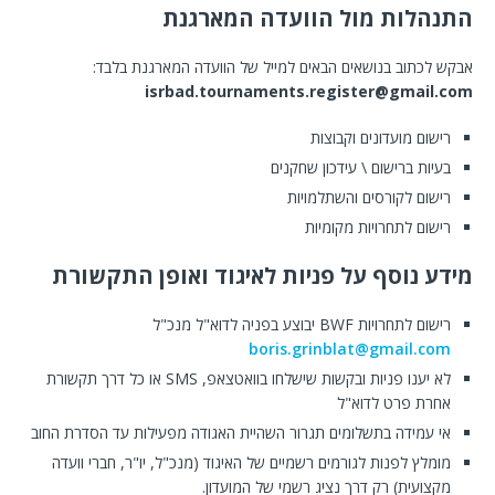
התנהלות מול הוועדה המארגנת
אבקש לכתוב בנושאים הבאים למייל של הוועדה המארגנת בלבד:
isrbad.tournaments.register@gmail.com
רישום מועדונים וקבוצות
בעיות ברישום \ עידכון שחקנים
רישום לקורסים והשתלמויות
רישום לתחרויות מקומיות
מידע נוסף על פניות לאיגוד ואופן התקשורת
רישום לתחרויות BWF יבוצע בפניה לדוא"ל מנכ"ל
boris.grinblat@gmail.com
לא יענו פניות ובקשות שישלחו בוואטצאפ, SMS או כל דרך תקשורת
אחרת פרט לדוא"ל
אי עמידה בתשלומים תגרור השהיית האגודה מפעילות עד הסדרת החוב
מומלץ לפנות לגורמים רשמיים של האיגוד (מנכ"ל, יו"ר, חברי וועדה
מקצועית) רק דרך נציג רשמי של המועדון.